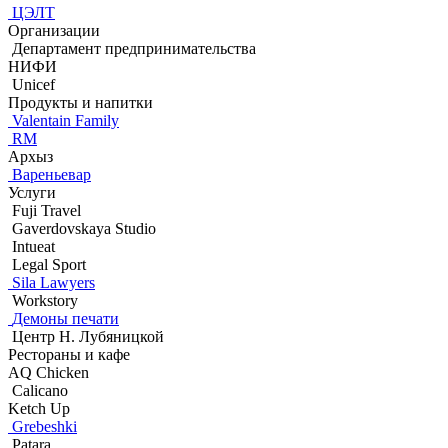
ЦЭЛТ
Организации
Департамент предпринимательства
НИФИ
Unicef
Продукты и напитки
Valentain Family
RM
Архыз
Вареньевар
Услуги
Fuji Travel
Gaverdovskaya Studio
Intueat
Legal Sport
Sila Lawyers
Workstory
Демоны печати
Центр Н. Лубяницкой
Рестораны и кафе
AQ Chicken
Calicano
Ketch Up
Grebeshki
Patara