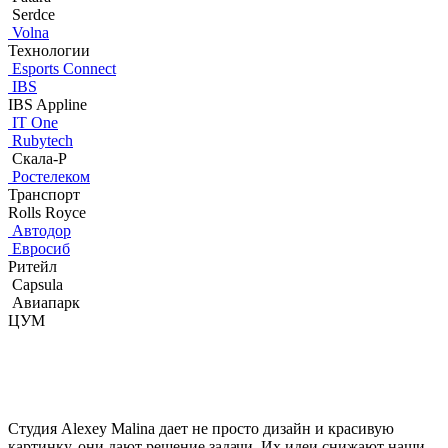
Serdce
Volna
Технологии
Esports Connect
IBS
IBS Appline
IT One
Rubytech
Скала-Р
Ростелеком
Транспорт
Rolls Royce
Автодор
Евросиб
Ритейл
Capsula
Авиапарк
ЦУМ
Студия Alexey Malina дает не просто дизайн и красивую
картинку, они дают решение задачи. Их идеи снижают наши